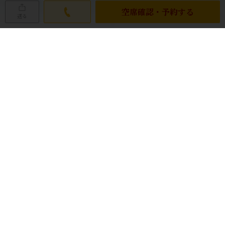
空席確認・予約する
送る
ネット予約の空席状況
本日お席空いてます！
◎
金
土
日
月
火
水
木
08/07
08/08
08/09
08/10
08/11
08/12
08/13
◎
◎
◎
◎
◎
◎
◎
08/14
08/15
08/16
08/17
08/18
08/19
08/20
◎
◎
◎
◎
◎
◎
◎