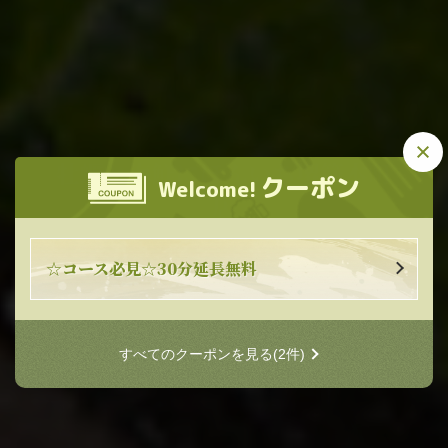
この店舗情報をシェアする
牡蠣と海鮮にほんいち堺筋本町店
牡蠣と海鮮にほんいち堺筋本町
クーポン
Welcome!
大阪府大阪市中央区南本町２-1-3
店
https://akr7889346896.owst.jp/
お店情報をコピー
☆コース必見☆30分延長無料
すべてのクーポンを見る
(2件)
閉じる