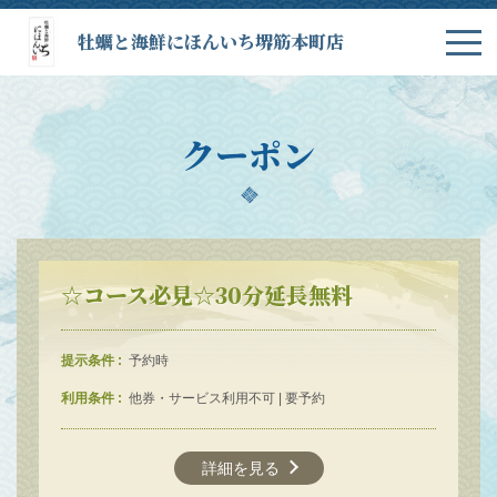
牡蠣と海鮮にほんいち堺筋本町店
クーポン
☆コース必見☆30分延長無料
提示条件
予約時
利用条件
他券・サービス利用不可 | 要予約
詳細を見る