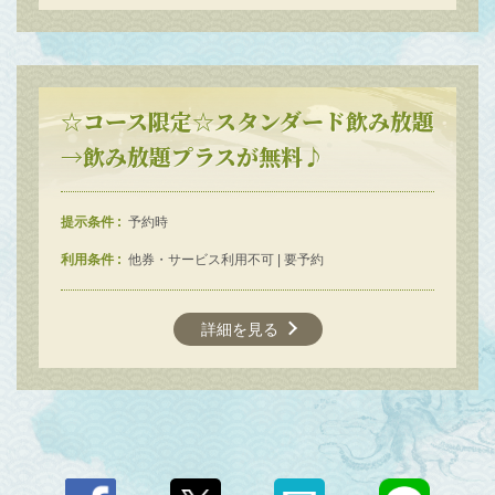
☆コース限定☆スタンダード飲み放題
→飲み放題プラスが無料♪
提示条件
予約時
利用条件
他券・サービス利用不可 | 要予約
この店舗情報をシェアする
詳細を見る
クーポン | 牡蠣と海鮮にほんいち堺筋本町店
大阪府大阪市中央区南本町２-1-3
https://akr7889346896.owst.jp/coupons
お店情報をコピー